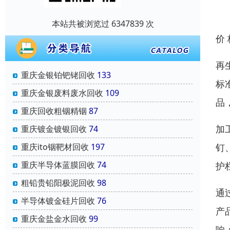
本站共被浏览过 6347839 次
价
再
重庆金银铂钯铑回收
133
标
重庆金银废料废水回收
109
品
重庆回收粗铟精铟
87
加
重庆镀金镀银回收
74
钉
重庆ito铟靶材回收
197
重庆半导体蓝膜回收
74
护
粗铅贵铅阳极泥回收
98
通
半导体镀金硅片回收
76
产
重庆金盐金水回收
99
响