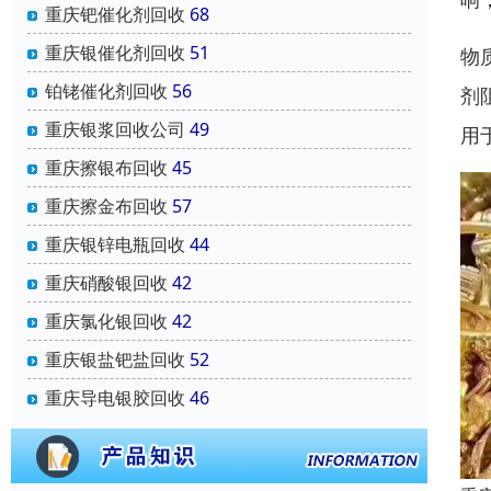
重庆钯催化剂回收
68
重庆银催化剂回收
51
物
铂铑催化剂回收
56
剂
重庆银浆回收公司
49
用
重庆擦银布回收
45
重庆擦金布回收
57
重庆银锌电瓶回收
44
重庆硝酸银回收
42
重庆氯化银回收
42
重庆银盐钯盐回收
52
重庆导电银胶回收
46