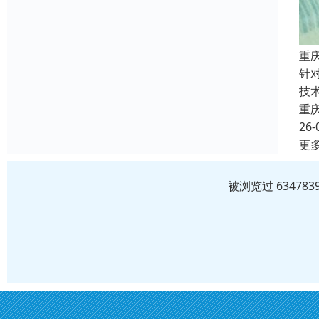
重
针
技
重
26-
更
被浏览过 6347